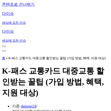
콘텐츠로 건너뛰기
다이슈
세상에 모든 이슈
다이슈
세상에 모든 이슈
내
비
내
게
비
홈
»
K-패스 교통카드 대중교통 할인받는 꿀팁 (가입 방법, 혜택, 지원 대상)
이
게
션
이
K-패스 교통카드 대중교통 할
메
션
뉴
메
인받는 꿀팁 (가입 방법, 혜택,
뉴
지원 대상)
기준
daissue24