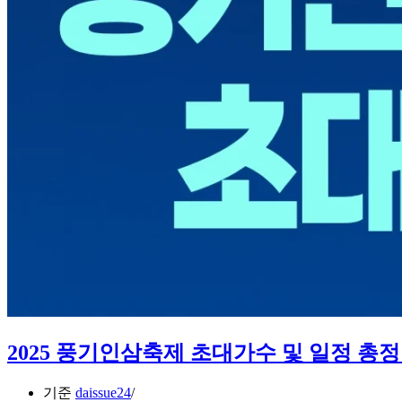
완
벽
정
리
2025 풍기인삼축제 초대가수 및 일정 총
기준
daissue24