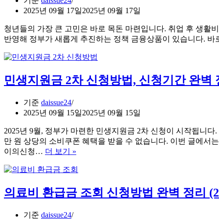
기준
daissue24
일
대
2025년 09월 17일
2025년 09월 17일
제
2000
만
총
청년들의 가장 큰 고민은 바로 목돈 마련입니다. 취업 후 생활비
원
정
반영해 정부가 새롭게 추진하는 정책 금융상품이 있습니다. 바로
혜
리
택
(참
민생지원금 2차 신청방법, 신청기간 완벽
여
방
법)
기준
daissue24
2025년 09월 15일
2025년 09월 15일
2025년 9월, 정부가 마련한 민생지원금 2차 신청이 시작됩니
만 원 상당의 소비쿠폰 혜택을 받을 수 없습니다. 이번 글에서
민
이의신청…
더 보기 »
생
지
원
의료비 환급금 조회 신청방법 완벽 정리 (20
금
2
차
기준
daissue24