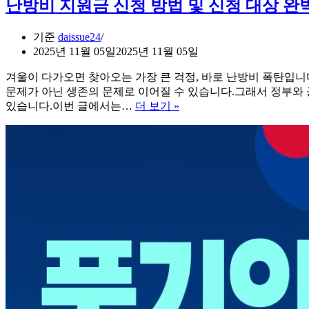
난방비 지원금 신청 방법 및 신청 대상 완
기준
daissue24
2025년 11월 05일
2025년 11월 05일
겨울이 다가오면 찾아오는 가장 큰 걱정, 바로 난방비 폭탄입
문제가 아닌 생존의 문제로 이어질 수 있습니다.그래서 정부와
난
있습니다.이번 글에서는…
더 보기 »
방
비
지
원
금
신
청
방
법
및
신
청
대
상