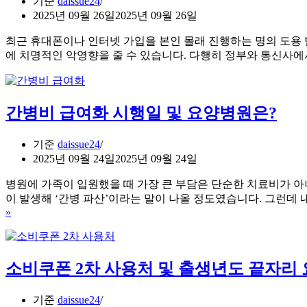
기준
daissue24
2025년 09월 26일
2025년 09월 26일
최근 휴대폰이나 인터넷 가입을 본인 몰래 진행하는 명의 도용 
에 치명적인 악영향을 줄 수 있습니다. 다행히 정부와 통신사
간병비 급여화 시행일 및 요양병원은?
기준
daissue24
2025년 09월 24일
2025년 09월 24일
병원에 가족이 입원했을 때 가장 큰 부담은 단순한 치료비가 아니
이 발생해 ‘간병 파산’이라는 말이 나올 정도였습니다. 그런
»
간
병
비
급
소비쿠폰 2차 사용처 및 출생년도 끝자리
여
화
시
기준
daissue24