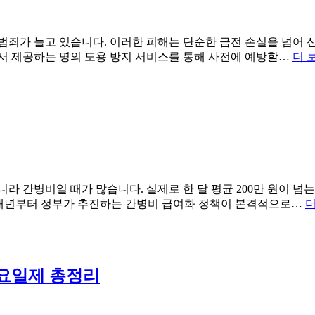
연
금
범죄가 늘고 있습니다. 이러한 피해는 단순한 금전 손실을 넘어 
연
에서 제공하는 명의 도용 방지 서비스를 통해 사전에 예방할…
더 보
계
감
액
제
도,
왜
내
연
금
라 간병비일 때가 많습니다. 실제로 한 달 평균 200만 원이 넘는
이
데 내년부터 정부가 추진하는 간병비 급여화 정책이 본격적으로…
더
깎
일
까?
 요일제 총정리