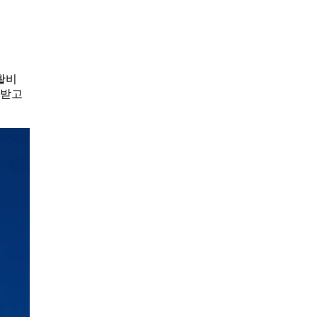
활비
 받고