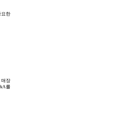
리
중요한
 매장
&A를