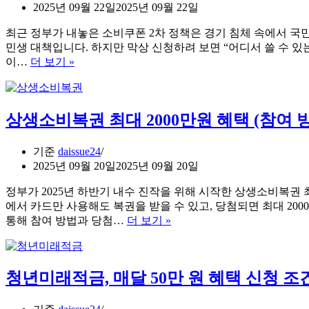
행
2025년 09월 22일
2025년 09월 22일
일
최근 정부가 내놓은 소비쿠폰 2차 정책은 경기 침체 속에서 
및
민생 대책입니다. 하지만 막상 신청하려 보면 “어디서 쓸 수 있
요
소
이…
더 보기 »
양
비
병
쿠
원
폰
은?
상생소비복권 최대 2000만원 혜택 (참여 
2
차
사
기준
daissue24
용
2025년 09월 20일
2025년 09월 20일
처
및
정부가 2025년 하반기 내수 진작을 위해 시작한 상생소비복권
출
에서 카드만 사용해도 복권을 받을 수 있고, 당첨되면 최대 20
생
상
통해 참여 방법과 당첨…
더 보기 »
년
생
도
소
끝
비
청년미래적금, 매달 50만 원 혜택 신청 조
자
복
리
권
요
최