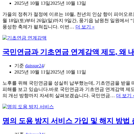
2025년 10월 13일
2025년 10월 13일
가을의 정취가 절정에 이르는 10월, 천년의 인삼 향이 피어오르
월 18일(토)부터 26일(일)까지 9일간, 풍기읍 남원천 일원에서
2025
풍성한 축제가 펼쳐집니다. 이번…
더 보기 »
풍
기
인
국민연금과 기초연금 연계감액 제도, 왜 내
삼
축
제
기준
daissue24
초
2025년 10월 11일
2025년 10월 11일
대
가
노후를 위해 국민연금을 성실히 납부했는데, 기초연금을 받을 
수
피해를 보고 있습니다.바로 국민연금과 기초연금 연계감액 제도
및
의 개선 방향까지 자세히 살펴보겠습니다. 국민연금…
더 보기 
일
정
총
명의 도용 방지 서비스 가입 및 해지 방법
정
리