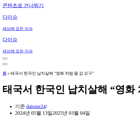
콘텐츠로 건너뛰기
다이슈
세상에 모든 이슈
다이슈
세상에 모든 이슈
내
비
내
게
비
홈
»
태국서 한국인 납치살해 “영화 처럼 몸 값 요구”
이
게
션
이
태국서 한국인 납치살해 “영화 
메
션
뉴
메
뉴
기준
daissue24
2024년 05월 13일
2025년 03월 04일