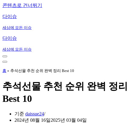
콘텐츠로 건너뛰기
다이슈
세상에 모든 이슈
다이슈
세상에 모든 이슈
내
비
내
게
비
홈
»
추석선물 추천 순위 완벽 정리 Best 10
이
게
션
이
추석선물 추천 순위 완벽 정리
메
션
뉴
메
Best 10
뉴
기준
daissue24
2024년 08월 16일
2025년 03월 04일