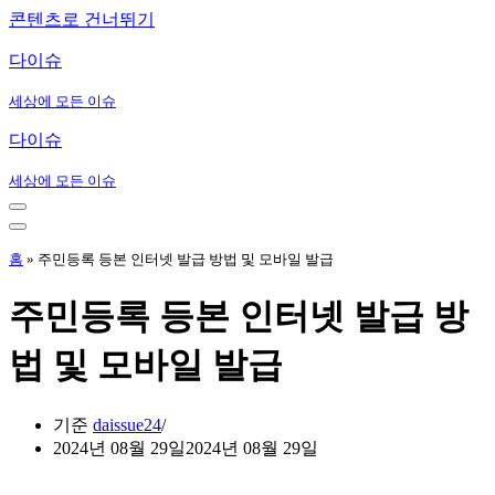
콘텐츠로 건너뛰기
다이슈
세상에 모든 이슈
다이슈
세상에 모든 이슈
내
비
내
게
비
홈
»
주민등록 등본 인터넷 발급 방법 및 모바일 발급
이
게
션
이
주민등록 등본 인터넷 발급 방
메
션
뉴
메
법 및 모바일 발급
뉴
기준
daissue24
2024년 08월 29일
2024년 08월 29일