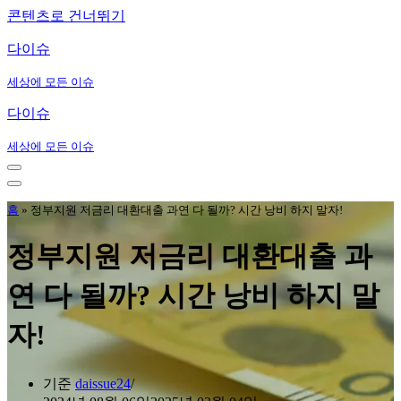
콘텐츠로 건너뛰기
다이슈
세상에 모든 이슈
다이슈
세상에 모든 이슈
내
비
내
게
비
홈
»
정부지원 저금리 대환대출 과연 다 될까? 시간 낭비 하지 말자!
이
게
션
이
정부지원 저금리 대환대출 과
메
션
뉴
메
연 다 될까? 시간 낭비 하지 말
뉴
자!
기준
daissue24