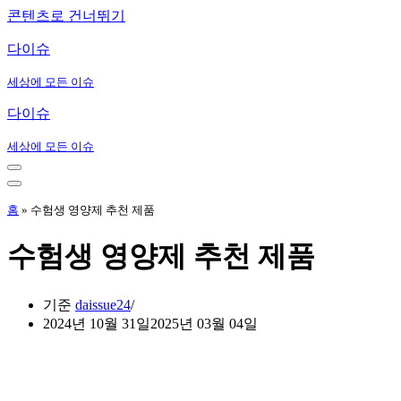
콘텐츠로 건너뛰기
다이슈
세상에 모든 이슈
다이슈
세상에 모든 이슈
내
비
내
게
비
홈
»
수험생 영양제 추천 제품
이
게
션
이
수험생 영양제 추천 제품
메
션
뉴
메
뉴
기준
daissue24
2024년 10월 31일
2025년 03월 04일