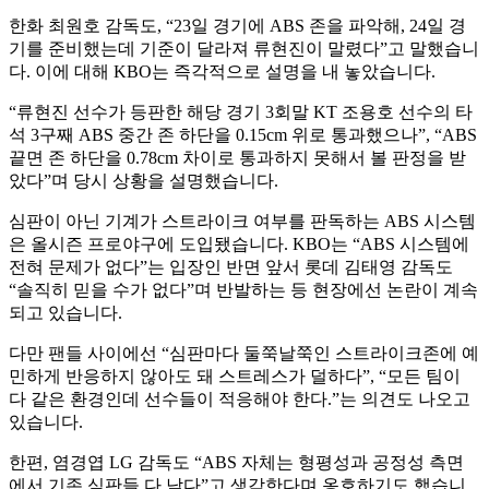
한화 최원호 감독도, “23일 경기에 ABS 존을 파악해, 24일 경
기를 준비했는데 기준이 달라져 류현진이 말렸다”고 말했습니
다. 이에 대해 KBO는 즉각적으로 설명을 내 놓았습니다.
“류현진 선수가 등판한 해당 경기 3회말 KT 조용호 선수의 타
석 3구째 ABS 중간 존 하단을 0.15cm 위로 통과했으나”, “ABS
끝면 존 하단을 0.78cm 차이로 통과하지 못해서 볼 판정을 받
았다”며 당시 상황을 설명했습니다.
심판이 아닌 기계가 스트라이크 여부를 판독하는 ABS 시스템
은 올시즌 프로야구에 도입됐습니다. KBO는 “ABS 시스템에
전혀 문제가 없다”는 입장인 반면 앞서 롯데 김태영 감독도
“솔직히 믿을 수가 없다”며 반발하는 등 현장에선 논란이 계속
되고 있습니다.
다만 팬들 사이에선 “심판마다 둘쭉날쭉인 스트라이크존에 예
민하게 반응하지 않아도 돼 스트레스가 덜하다”, “모든 팀이
다 같은 환경인데 선수들이 적응해야 한다.”는 의견도 나오고
있습니다.
한편, 염경엽 LG 감독도 “ABS 자체는 형평성과 공정성 측면
에서 기존 심판들 다 낮다”고 생각한다며 옹호하기도 했습니