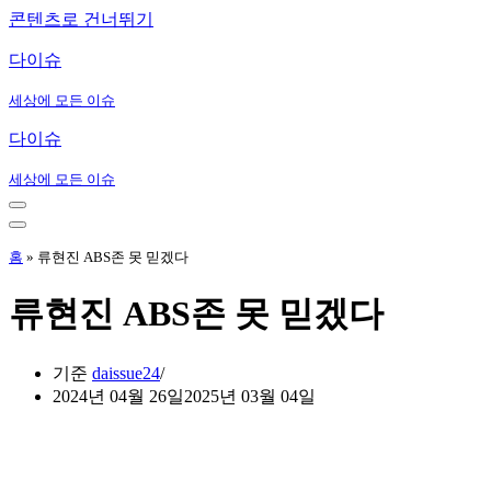
콘텐츠로 건너뛰기
다이슈
세상에 모든 이슈
다이슈
세상에 모든 이슈
내
비
내
게
비
홈
»
류현진 ABS존 못 믿겠다
이
게
션
이
류현진 ABS존 못 믿겠다
메
션
뉴
메
뉴
기준
daissue24
2024년 04월 26일
2025년 03월 04일