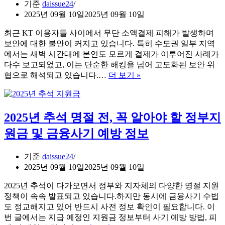
기준
daissue24
터
2025년 09월 10일
2025년 09월 10일
30
만
최근 KT 이용자들 사이에서 무단 소액결제 피해가 발생하며
원
보안에 대한 불안이 커지고 있습니다. 특히 수도권 일부 지역
환
에서는 새벽 시간대에 본인도 모르게 결제가 이루어진 사례가
급
다수 보고되었고, 이는 단순한 해킹을 넘어 고도화된 보안 위
까
KT
협으로 해석되고 있습니다.…
더 보기 »
지!
소
따
액
라
결
만
2025년 추석 명절 전, 꼭 알아야 할 정부지
제
하
차
원금 및 금융사기 예방 정보
세
단
요!
방
기준
daissue24
법
2025년 09월 10일
2025년 09월 10일
및
보
2025년 추석이 다가오면서 정부와 지자체의 다양한 명절 지원
안
정책이 속속 발표되고 있습니다.하지만 동시에 금융사기 수법
사
도 정교해지고 있어 반드시 사전 정보 확인이 필요합니다. 이
고
번 글에서는 지급 예정인 지원금 정보부터 사기 예방 방법, 피
대