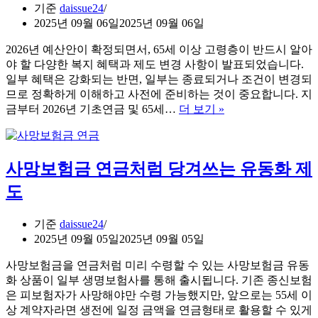
기준
daissue24
예
인
2025년 09월 06일
2025년 09월 06일
방
정
정
액
2026년 예산안이 확정되면서, 65세 이상 고령층이 반드시 알아
보
모
야 할 다양한 복지 혜택과 제도 변경 사항이 발표되었습니다.
의
일부 혜택은 강화되는 반면, 일부는 종료되거나 조건이 변경되
계
므로 정확하게 이해하고 사전에 준비하는 것이 중요합니다. 지
산
2026
금부터 2026년 기초연금 및 65세…
더 보기 »
방
년
법
기
초
사망보험금 연금처럼 당겨쓰는 유동화 제
연
금
도
및
65
세
기준
daissue24
이
2025년 09월 05일
2025년 09월 05일
상
사망보험금을 연금처럼 미리 수령할 수 있는 사망보험금 유동
달
화 상품이 일부 생명보험사를 통해 출시됩니다. 기존 종신보험
라
은 피보험자가 사망해야만 수령 가능했지만, 앞으로는 55세 이
지
상 계약자라면 생전에 일정 금액을 연금형태로 활용할 수 있게
는