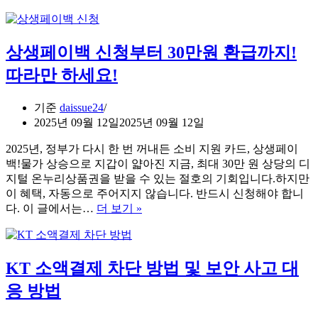
차
정
소
리
비
상생페이백 신청부터 30만원 환급까지!
쿠
폰
따라만 하세요!
신
청
기준
daissue24
방
2025년 09월 12일
2025년 09월 12일
법
완
2025년, 정부가 다시 한 번 꺼내든 소비 지원 카드, 상생페이
벽
백!물가 상승으로 지갑이 얇아진 지금, 최대 30만 원 상당의 디
정
지털 온누리상품권을 받을 수 있는 절호의 기회입니다.하지만
리
이 혜택, 자동으로 주어지지 않습니다. 반드시 신청해야 합니
상
다. 이 글에서는…
더 보기 »
생
페
이
KT 소액결제 차단 방법 및 보안 사고 대
백
신
응 방법
청
부