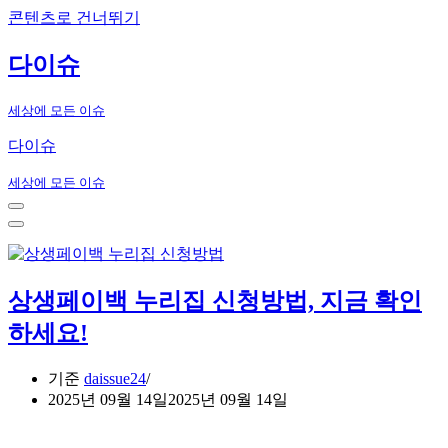
콘텐츠로 건너뛰기
다이슈
세상에 모든 이슈
다이슈
세상에 모든 이슈
내
비
내
게
비
이
게
션
이
상생페이백 누리집 신청방법, 지금 확인
메
션
뉴
메
하세요!
뉴
기준
daissue24
2025년 09월 14일
2025년 09월 14일