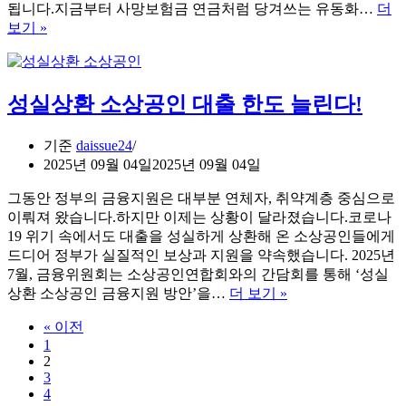
됩니다.지금부터 사망보험금 연금처럼 당겨쓰는 유동화…
더
제
사
보기 »
도
망
(국
보
민
험
연
성실상환 소상공인 대출 한도 늘린다!
금
금,
연
노
금
기준
daissue24
인
처
2025년 09월 04일
2025년 09월 04일
일
럼
자
그동안 정부의 금융지원은 대부분 연체자, 취약계층 중심으로
당
리)
이뤄져 왔습니다.하지만 이제는 상황이 달라졌습니다.코로나
겨
19 위기 속에서도 대출을 성실하게 상환해 온 소상공인들에게
쓰
드디어 정부가 실질적인 보상과 지원을 약속했습니다. 2025년
는
7월, 금융위원회는 소상공인연합회와의 간담회를 통해 ‘성실
유
성
상환 소상공인 금융지원 방안’을…
더 보기 »
동
실
화
« 이전
상
제
1
환
도
2
소
3
상
4