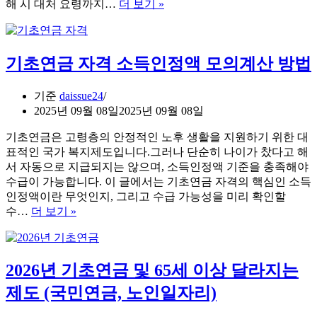
2025
해 시 대처 요령까지…
더 보기 »
응
년
방
추
법
석
기초연금 자격 소득인정액 모의계산 방법
명
절
전,
기준
daissue24
꼭
2025년 09월 08일
2025년 09월 08일
알
아
기초연금은 고령층의 안정적인 노후 생활을 지원하기 위한 대
야
표적인 국가 복지제도입니다.그러나 단순히 나이가 찼다고 해
할
서 자동으로 지급되지는 않으며, 소득인정액 기준을 충족해야
정
수급이 가능합니다. 이 글에서는 기초연금 자격의 핵심인 소득
부
인정액이란 무엇인지, 그리고 수급 가능성을 미리 확인할
지
기
수…
더 보기 »
원
초
금
연
및
금
2026년 기초연금 및 65세 이상 달라지는
금
자
융
격
제도 (국민연금, 노인일자리)
사
소
기
득