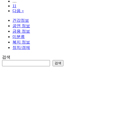
공
…
인
11
다음 »
대
출
건강정보
한
공연 정보
도
금융 정보
늘
미분류
린
복지 정보
다!
정치/경제
검색
검색