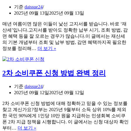
리
기준
daissue24
집
2025년 09월 13일
2025년 09월 13일
신
매년 여름이면 많은 이들이 낯선 고지서를 받습니다. 바로 ‘재
청
산세’입니다.고지서를 받아도 정확한 납부 시기, 조회 방법, 감
방
면 혜택 등을 잘 모르는 경우가 많습니다.이 글에서는 재산세
법,
의 기본 개념부터 조회 및 납부 방법, 감면 혜택까지꼭 필요한
지
재
정보를 정리해…
더 보기 »
금
산
확
세
인
납
하
2차 소비쿠폰 신청 방법 완벽 정리
부
세
조
요!
회
기준
daissue24
방
2025년 09월 12일
2025년 09월 12일
법
2차 소비쿠폰 신청 방법에 대해 정확하고 믿을 수 있는 정보를
및
찾고 계신가요?정부는 2025년 9월부터 소득 상위 10%를 제외
혜
한 국민 90%에게 1인당 10만 원을 지급하는 민생회복 소비쿠
택
폰 2차 지급 정책을 시행합니다. 이 글에서는 신청 대상자 확인
완
2
부터…
더 보기 »
벽