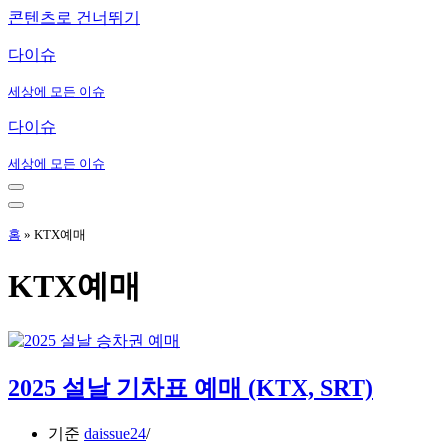
콘텐츠로 건너뛰기
다이슈
세상에 모든 이슈
다이슈
세상에 모든 이슈
내
비
내
게
비
홈
»
KTX예매
이
게
션
이
KTX예매
메
션
뉴
메
뉴
2025 설날 기차표 예매 (KTX, SRT)
기준
daissue24