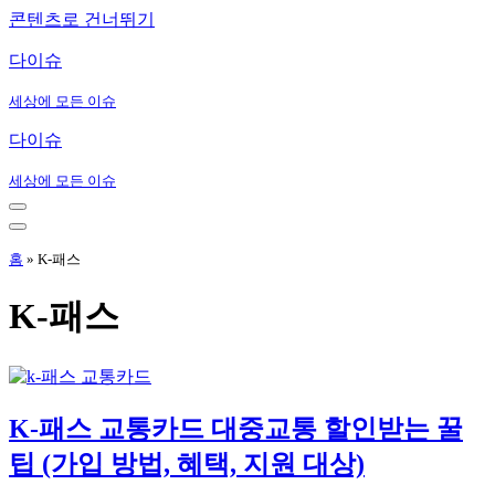
콘텐츠로 건너뛰기
다이슈
세상에 모든 이슈
다이슈
세상에 모든 이슈
내
비
내
게
비
홈
»
K-패스
이
게
션
이
K-패스
메
션
뉴
메
뉴
K-패스 교통카드 대중교통 할인받는 꿀
팁 (가입 방법, 혜택, 지원 대상)