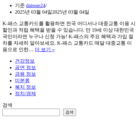
기준
daissue24
2025년 03월 04일
2025년 03월 04일
K-패스 교통카드를 활용하면 전국 어디서나 대중교통 이용 시
할인과 적립 혜택을 받을 수 있습니다. 만 19세 이상 대한민국
국민이라면 누구나 신청 가능! K-패스의 주요 혜택과 가입 절
차를 자세히 알아보세요. K-패스 교통카드 매달 대중교통 이
K-
용으로 인한…
더 보기 »
패
건강정보
스
공연 정보
교
금융 정보
통
미분류
카
복지 정보
드
정치/경제
대
중
검색
교
검색
통
할
인
받