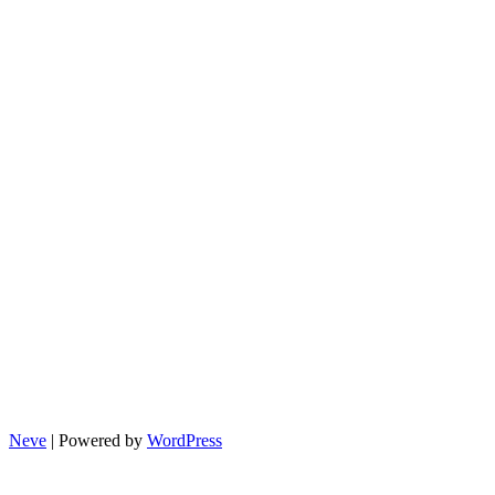
는
꿀
팁
(가
입
방
법,
혜
택,
지
원
대
상)
Neve
| Powered by
WordPress