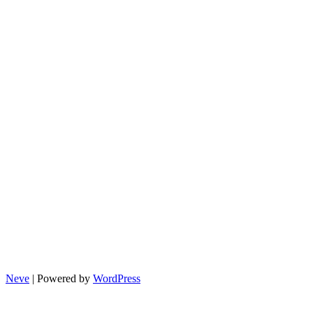
의
노
후
자
산,
안
전
할
까
요
Neve
| Powered by
WordPress