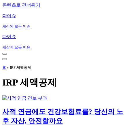
콘텐츠로 건너뛰기
다이슈
세상에 모든 이슈
다이슈
세상에 모든 이슈
내
비
내
게
비
홈
»
IRP 세액공제
이
게
션
이
IRP 세액공제
메
션
뉴
메
뉴
사적 연금에도 건강보험료를? 당신의 노
후 자산, 안전할까요