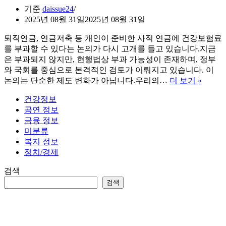
기준
daissue24
2025년 08월 31일
2025년 08월 31일
퇴직연금, 연금저축 등 개인이 준비한 사적 연금에 건강보험료
를 부과할 수 있다는 논의가 다시 고개를 들고 있습니다.지금
은 부과되지 않지만, 현행법상 부과 가능성이 존재하며, 정부
와 국회를 중심으로 본격적인 검토가 이뤄지고 있습니다. 이
사
논의는 단순한 제도 변화가 아닙니다.우리의…
더 보기 »
적
건강정보
연
공연 정보
금
금융 정보
에
미분류
도
복지 정보
건
정치/경제
강
보
검색
험
검색
료
를?
당
신