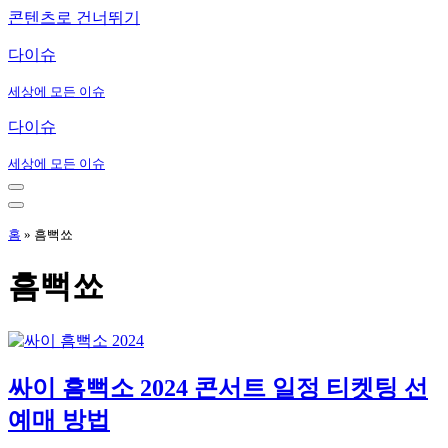
콘텐츠로 건너뛰기
다이슈
세상에 모든 이슈
다이슈
세상에 모든 이슈
내
비
내
게
비
홈
»
흠뻑쑈
이
게
션
이
흠뻑쑈
메
션
뉴
메
뉴
싸이 흠뻑소 2024 콘서트 일정 티켓팅 선
예매 방법