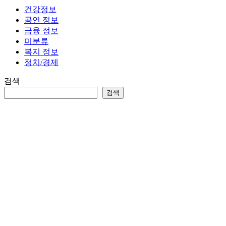
이
건강정보
흠
공연 정보
뻑
금융 정보
소
미분류
2024
복지 정보
콘
정치/경제
서
트
검색
일
검색
정
티
켓
팅
선
예
매
방
법