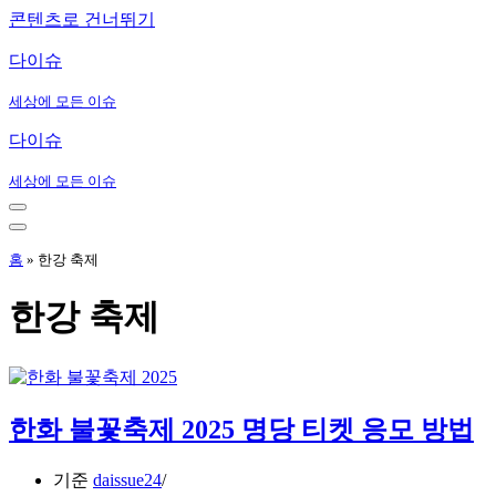
콘텐츠로 건너뛰기
다이슈
세상에 모든 이슈
다이슈
세상에 모든 이슈
내
비
내
게
비
홈
»
한강 축제
이
게
션
이
한강 축제
메
션
뉴
메
뉴
한화 불꽃축제 2025 명당 티켓 응모 방법
기준
daissue24