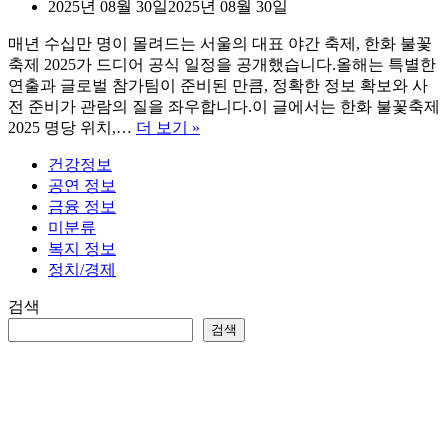
2025년 08월 30일
2025년 08월 30일
매년 수십만 명이 몰려드는 서울의 대표 야간 축제, 한화 불꽃
축제 2025가 드디어 공식 일정을 공개했습니다.올해는 특별한
연출과 글로벌 참가팀이 준비된 만큼, 정확한 정보 확보와 사
전 준비가 관람의 질을 좌우합니다.이 글에서는 한화 불꽃축제
한
2025 명당 위치,…
더 보기 »
화
건강정보
불
공연 정보
꽃
금융 정보
축
미분류
제
복지 정보
2025
정치/경제
명
당
검색
티
검색
켓
응
모
방
법