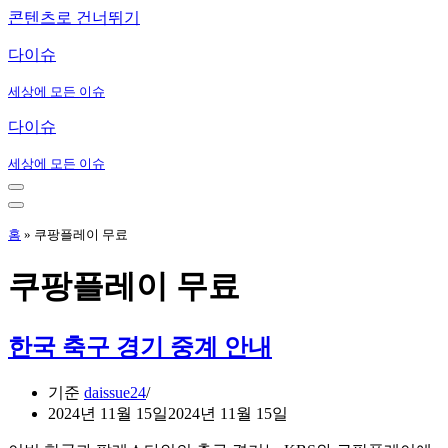
콘텐츠로 건너뛰기
다이슈
세상에 모든 이슈
다이슈
세상에 모든 이슈
내
비
내
게
비
홈
»
쿠팡플레이 무료
이
게
션
이
쿠팡플레이 무료
메
션
뉴
메
뉴
한국 축구 경기 중계 안내
기준
daissue24
2024년 11월 15일
2024년 11월 15일