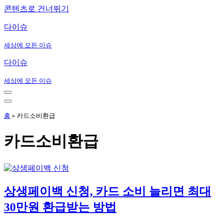
콘텐츠로 건너뛰기
다이슈
세상에 모든 이슈
다이슈
세상에 모든 이슈
내
비
내
게
비
홈
»
카드소비환급
이
게
션
이
카드소비환급
메
션
뉴
메
뉴
상생페이백 신청, 카드 소비 늘리면 최대
30만원 환급받는 방법