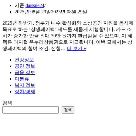
기준
daissue24
2025년 08월 29일
2025년 08월 29일
2025년 하반기, 정부가 내수 활성화와 소상공인 지원을 동시에
목표로 하는 ‘상생페이백’ 제도를 새롭게 시행합니다. 카드 소
비가 증가한 만큼 최대 30만 원까지 환급받을 수 있으며, 이 혜
택은 디지털 온누리상품권으로 지급됩니다. 이번 글에서는 상
상
생페이백의 참여 조건, 신청…
더 보기 »
생
건강정보
페
공연 정보
이
금융 정보
백
미분류
신
복지 정보
청,
정치/경제
카
드
검색
소
검색
비
늘
리
면