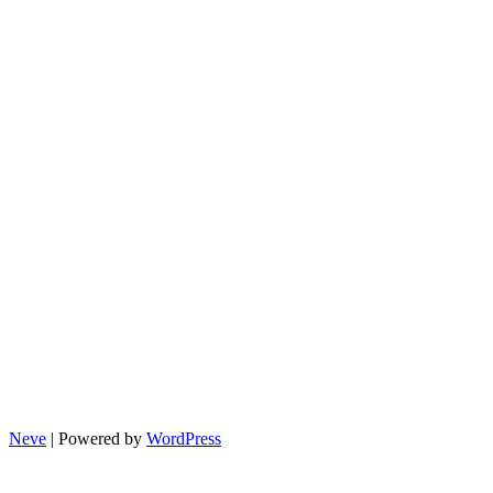
최
대
30
만
원
환
급
받
는
방
법
Neve
| Powered by
WordPress