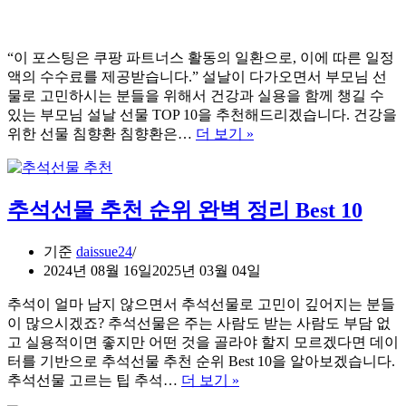
“이 포스팅은 쿠팡 파트너스 활동의 일환으로, 이에 따른 일정
액의 수수료를 제공받습니다.” 설날이 다가오면서 부모님 선
물로 고민하시는 분들을 위해서 건강과 실용을 함께 챙길 수
있는 부모님 설날 선물 TOP 10을 추천해드리겠습니다. 건강을
부
위한 선물 침향환 침향환은…
더 보기 »
모
님
설
추석선물 추천 순위 완벽 정리 Best 10
날
선
물
기준
daissue24
추
2024년 08월 16일
2025년 03월 04일
천
TOP
추석이 얼마 남지 않으면서 추석선물로 고민이 깊어지는 분들
10
이 많으시겠죠? 추석선물은 주는 사람도 받는 사람도 부담 없
고 실용적이면 좋지만 어떤 것을 골라야 할지 모르겠다면 데이
터를 기반으로 추석선물 추천 순위 Best 10을 알아보겠습니다.
추
추석선물 고르는 팁 추석…
더 보기 »
석