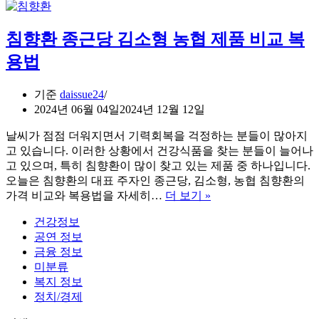
선
물
침향환 종근당 김소형 농협 제품 비교 복
추
천
용법
순
위
기준
daissue24
완
2024년 06월 04일
2024년 12월 12일
벽
정
날씨가 점점 더워지면서 기력회복을 걱정하는 분들이 많아지
리
고 있습니다. 이러한 상황에서 건강식품을 찾는 분들이 늘어나
Best
고 있으며, 특히 침향환이 많이 찾고 있는 제품 중 하나입니다.
10
오늘은 침향환의 대표 주자인 종근당, 김소형, 농협 침향환의
침
가격 비교와 복용법을 자세히…
더 보기 »
향
건강정보
환
공연 정보
종
금융 정보
근
미분류
당
복지 정보
김
정치/경제
소
형