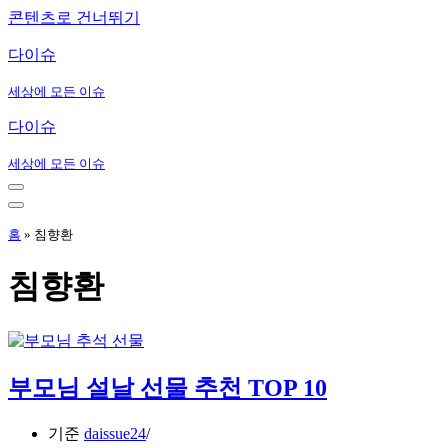
콘텐츠로 건너뛰기
다이슈
세상에 모든 이슈
다이슈
세상에 모든 이슈
내
비
내
게
비
홈
»
침향환
이
게
션
이
침향환
메
션
뉴
메
뉴
부모님 설날 선물 추천 TOP 10
기준
daissue24