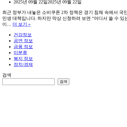
2025년 09월 22일
2025년 09월 22일
최근 정부가 내놓은 소비쿠폰 2차 정책은 경기 침체 속에서 
민생 대책입니다. 하지만 막상 신청하려 보면 “어디서 쓸 수 있
소
이…
더 보기 »
비
건강정보
쿠
공연 정보
폰
금융 정보
2
미분류
차
복지 정보
사
정치/경제
용
처
검색
및
검색
출
생
년
도
끝
자
리
요