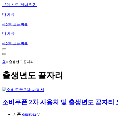
콘텐츠로 건너뛰기
다이슈
세상에 모든 이슈
다이슈
세상에 모든 이슈
내
비
내
게
비
홈
»
출생년도 끝자리
이
게
션
이
출생년도 끝자리
메
션
뉴
메
뉴
소비쿠폰 2차 사용처 및 출생년도 끝자리
기준
daissue24