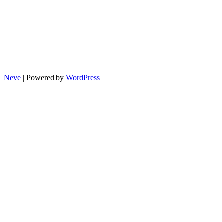
일
제
총
정
리
Neve
| Powered by
WordPress