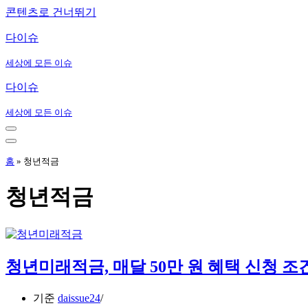
콘텐츠로 건너뛰기
다이슈
세상에 모든 이슈
다이슈
세상에 모든 이슈
내
비
내
게
비
홈
»
청년적금
이
게
션
이
청년적금
메
션
뉴
메
뉴
청년미래적금, 매달 50만 원 혜택 신청 조
기준
daissue24