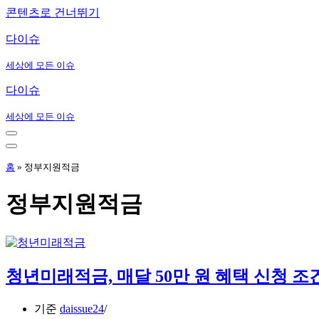
콘텐츠로 건너뛰기
다이슈
세상에 모든 이슈
다이슈
세상에 모든 이슈
내
비
내
게
비
홈
»
정부지원적금
이
게
션
이
정부지원적금
메
션
뉴
메
뉴
청년미래적금, 매달 50만 원 혜택 신청 조
기준
daissue24