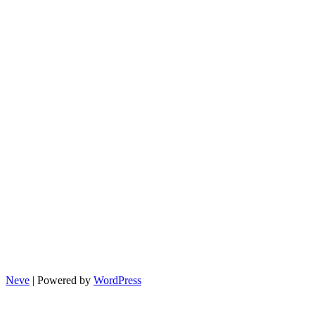
대
응
방
법
Neve
| Powered by
WordPress