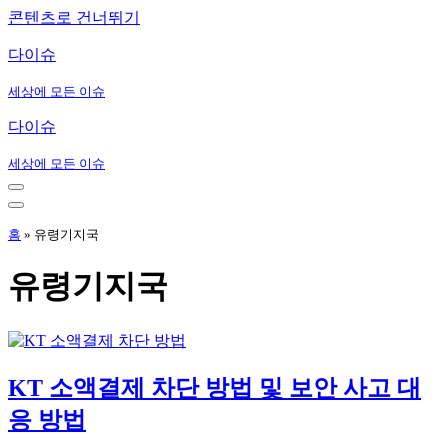
콘텐츠로 건너뛰기
다이슈
세상에 모든 이슈
다이슈
세상에 모든 이슈
내
비
내
게
비
홈
»
유령기지국
이
게
션
이
유령기지국
메
션
뉴
메
뉴
KT 소액결제 차단 방법 및 보안 사고 대
응 방법