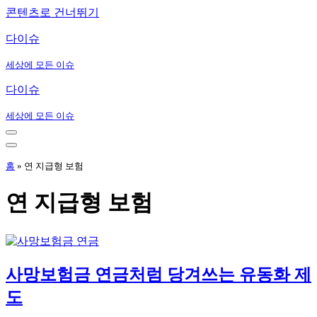
콘텐츠로 건너뛰기
다이슈
세상에 모든 이슈
다이슈
세상에 모든 이슈
내
비
내
게
비
홈
»
연 지급형 보험
이
게
션
이
연 지급형 보험
메
션
뉴
메
뉴
사망보험금 연금처럼 당겨쓰는 유동화 제
도