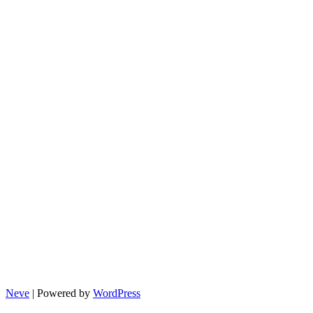
유
동
화
제
도
Neve
| Powered by
WordPress