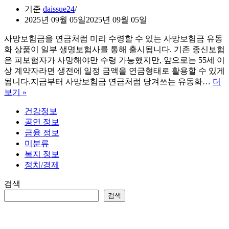
기준
daissue24
2025년 09월 05일
2025년 09월 05일
사망보험금을 연금처럼 미리 수령할 수 있는 사망보험금 유동
화 상품이 일부 생명보험사를 통해 출시됩니다. 기존 종신보험
은 피보험자가 사망해야만 수령 가능했지만, 앞으로는 55세 이
상 계약자라면 생전에 일정 금액을 연금형태로 활용할 수 있게
됩니다.지금부터 사망보험금 연금처럼 당겨쓰는 유동화…
더
사
보기 »
망
건강정보
보
공연 정보
험
금융 정보
금
미분류
연
복지 정보
금
정치/경제
처
럼
검색
당
검색
겨
쓰
는