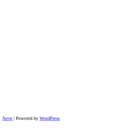
정
리
(2025
최
신
판)
Neve
| Powered by
WordPress