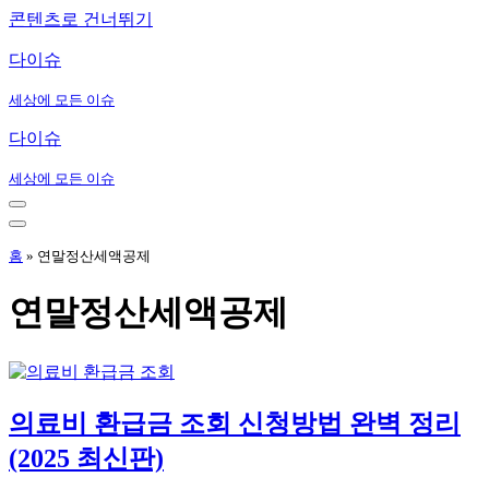
콘텐츠로 건너뛰기
다이슈
세상에 모든 이슈
다이슈
세상에 모든 이슈
내
비
내
게
비
홈
»
연말정산세액공제
이
게
션
이
연말정산세액공제
메
션
뉴
메
뉴
의료비 환급금 조회 신청방법 완벽 정리
(2025 최신판)