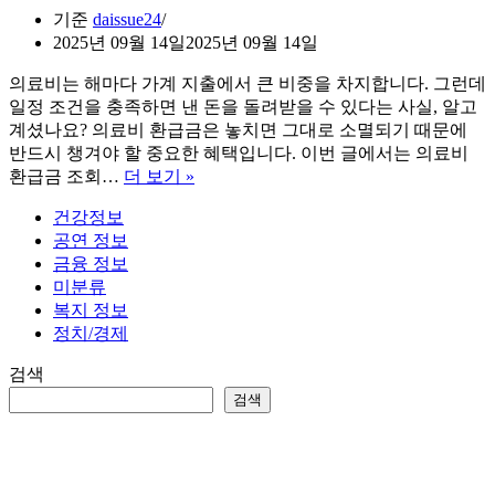
기준
daissue24
2025년 09월 14일
2025년 09월 14일
의료비는 해마다 가계 지출에서 큰 비중을 차지합니다. 그런데
일정 조건을 충족하면 낸 돈을 돌려받을 수 있다는 사실, 알고
계셨나요? 의료비 환급금은 놓치면 그대로 소멸되기 때문에
반드시 챙겨야 할 중요한 혜택입니다. 이번 글에서는 의료비
의
환급금 조회…
더 보기 »
료
건강정보
비
공연 정보
환
금융 정보
급
미분류
금
복지 정보
조
정치/경제
회
신
검색
청
검색
방
법
완
벽