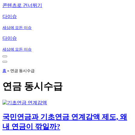
콘텐츠로 건너뛰기
다이슈
세상에 모든 이슈
다이슈
세상에 모든 이슈
내
비
내
게
비
홈
»
연금 동시수급
이
게
션
이
연금 동시수급
메
션
뉴
메
뉴
국민연금과 기초연금 연계감액 제도, 왜
내 연금이 깎일까?