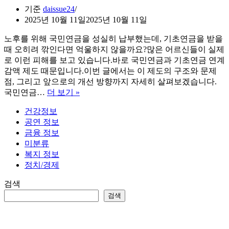
기준
daissue24
2025년 10월 11일
2025년 10월 11일
노후를 위해 국민연금을 성실히 납부했는데, 기초연금을 받을
때 오히려 깎인다면 억울하지 않을까요?많은 어르신들이 실제
로 이런 피해를 보고 있습니다.바로 국민연금과 기초연금 연계
감액 제도 때문입니다.이번 글에서는 이 제도의 구조와 문제
점, 그리고 앞으로의 개선 방향까지 자세히 살펴보겠습니다.
국
국민연금…
더 보기 »
민
건강정보
연
공연 정보
금
금융 정보
과
미분류
기
복지 정보
초
정치/경제
연
금
검색
연
검색
계
감
액