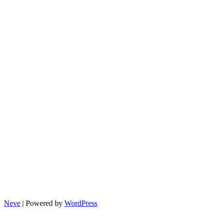
제
도,
왜
내
연
금
이
깎
일
까?
Neve
| Powered by
WordPress