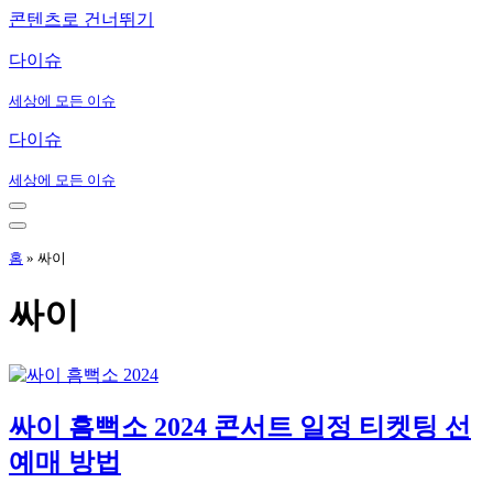
콘텐츠로 건너뛰기
다이슈
세상에 모든 이슈
다이슈
세상에 모든 이슈
내
비
내
게
비
홈
»
싸이
이
게
션
이
싸이
메
션
뉴
메
뉴
싸이 흠뻑소 2024 콘서트 일정 티켓팅 선
예매 방법