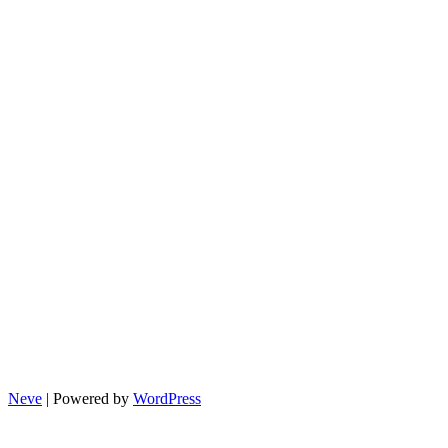
선
예
매
방
법
Neve
| Powered by
WordPress