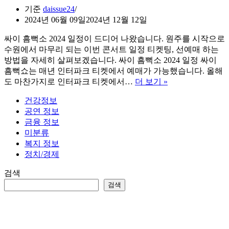
기준
daissue24
2024년 06월 09일
2024년 12월 12일
싸이 흠뻑소 2024 일정이 드디어 나왔습니다. 원주를 시작으로
수원에서 마무리 되는 이번 콘서트 일정 티켓팅, 선예매 하는
방법을 자세히 살펴보겠습니다. 싸이 흠뻑소 2024 일정 싸이
흠뻑쇼는 매년 인터파크 티켓에서 예매가 가능했습니다. 올해
싸
도 마찬가지로 인터파크 티켓에서…
더 보기 »
이
건강정보
흠
공연 정보
뻑
금융 정보
소
미분류
2024
복지 정보
콘
정치/경제
서
트
검색
일
검색
정
티
켓
팅