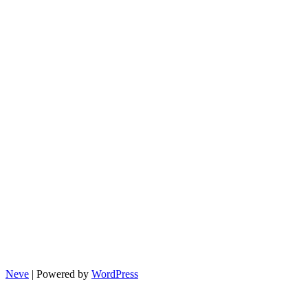
끝
자
리
요
일
제
총
정
리
Neve
| Powered by
WordPress