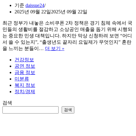
기준
daissue24
2025년 09월 22일
2025년 09월 22일
최근 정부가 내놓은 소비쿠폰 2차 정책은 경기 침체 속에서 국
민들의 생활비를 절감하고 소상공인 매출을 돕기 위해 시행되
는 중요한 민생 대책입니다. 하지만 막상 신청하려 보면 “어디
서 쓸 수 있는지”, “출생년도 끝자리 요일제가 무엇인지” 혼란
소
을 느끼는 분들이…
더 보기 »
비
건강정보
쿠
공연 정보
폰
금융 정보
2
미분류
차
복지 정보
사
정치/경제
용
처
검색
및
검색
출
생
년
도