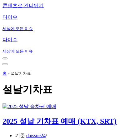
콘텐츠로 건너뛰기
다이슈
세상에 모든 이슈
다이슈
세상에 모든 이슈
내
비
내
게
비
홈
»
설날기차표
이
게
션
이
설날기차표
메
션
뉴
메
뉴
2025 설날 기차표 예매 (KTX, SRT)
기준
daissue24