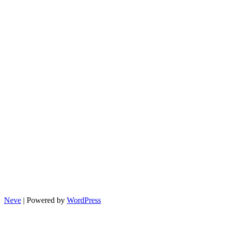
의
노
후
자
산,
안
전
할
까
요
Neve
| Powered by
WordPress