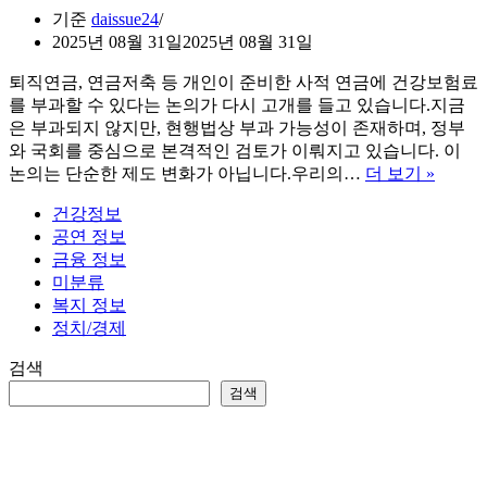
기준
daissue24
2025년 08월 31일
2025년 08월 31일
퇴직연금, 연금저축 등 개인이 준비한 사적 연금에 건강보험료
를 부과할 수 있다는 논의가 다시 고개를 들고 있습니다.지금
은 부과되지 않지만, 현행법상 부과 가능성이 존재하며, 정부
와 국회를 중심으로 본격적인 검토가 이뤄지고 있습니다. 이
사
논의는 단순한 제도 변화가 아닙니다.우리의…
더 보기 »
적
건강정보
연
공연 정보
금
금융 정보
에
미분류
도
복지 정보
건
정치/경제
강
보
검색
험
검색
료
를?
당
신