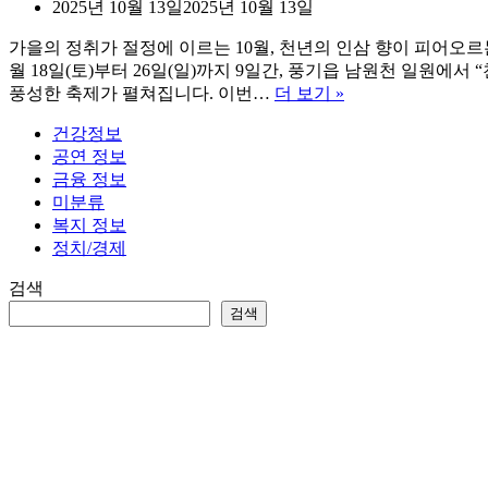
2025년 10월 13일
2025년 10월 13일
가을의 정취가 절정에 이르는 10월, 천년의 인삼 향이 피어오르
월 18일(토)부터 26일(일)까지 9일간, 풍기읍 남원천 일원에서
2025
풍성한 축제가 펼쳐집니다. 이번…
더 보기 »
풍
건강정보
기
공연 정보
인
금융 정보
삼
미분류
축
복지 정보
제
정치/경제
초
대
검색
가
검색
수
및
일
정
총
정
리