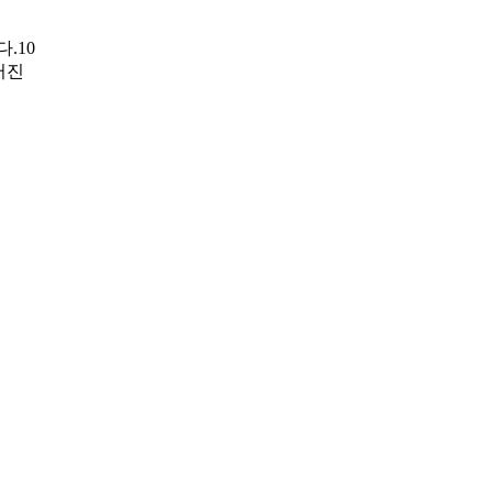
.10
러진