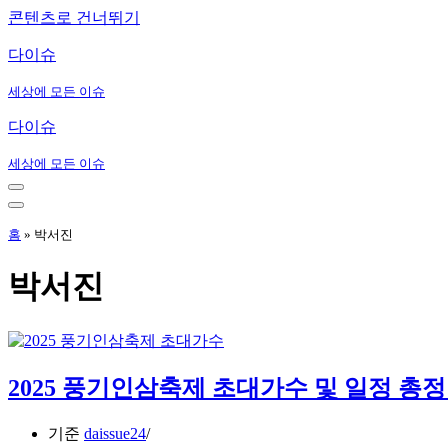
콘텐츠로 건너뛰기
다이슈
세상에 모든 이슈
다이슈
세상에 모든 이슈
내
비
내
게
비
홈
»
박서진
이
게
션
이
박서진
메
션
뉴
메
뉴
2025 풍기인삼축제 초대가수 및 일정 총
기준
daissue24