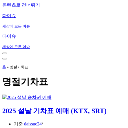
콘텐츠로 건너뛰기
다이슈
세상에 모든 이슈
다이슈
세상에 모든 이슈
내
비
내
게
비
홈
»
명절기차표
이
게
션
이
명절기차표
메
션
뉴
메
뉴
2025 설날 기차표 예매 (KTX, SRT)
기준
daissue24