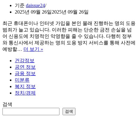
기준
daissue24
2025년 09월 26일
2025년 09월 26일
최근 휴대폰이나 인터넷 가입을 본인 몰래 진행하는 명의 도용
범죄가 늘고 있습니다. 이러한 피해는 단순한 금전 손실을 넘
어 신용도에 치명적인 악영향을 줄 수 있습니다. 다행히 정부
와 통신사에서 제공하는 명의 도용 방지 서비스를 통해 사전에
명
예방할…
더 보기 »
의
건강정보
도
공연 정보
용
금융 정보
방
미분류
지
복지 정보
서
정치/경제
비
스
검색
가
검색
입
및
해
지