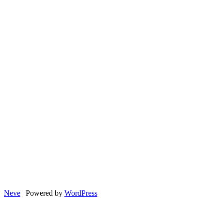
방
법
총
정
리
Neve
| Powered by
WordPress