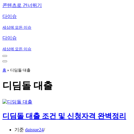
콘텐츠로 건너뛰기
다이슈
세상에 모든 이슈
다이슈
세상에 모든 이슈
내
비
내
게
비
홈
»
디딤돌 대출
이
게
션
이
디딤돌 대출
메
션
뉴
메
뉴
디딤돌 대출 조건 및 신청자격 완벽정리
기준
daissue24