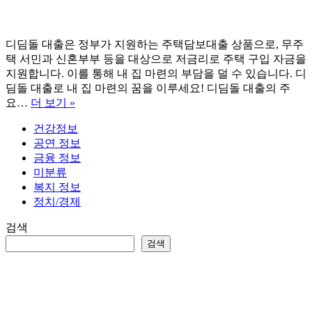
디딤돌 대출은 정부가 지원하는 주택담보대출 상품으로, 무주
택 서민과 신혼부부 등을 대상으로 저금리로 주택 구입 자금을
지원합니다. 이를 통해 내 집 마련의 부담을 덜 수 있습니다. 디
딤돌 대출로 내 집 마련의 꿈을 이루세요! 디딤돌 대출의 주
디
요…
더 보기 »
딤
건강정보
돌
공연 정보
대
금융 정보
출
미분류
조
복지 정보
건
정치/경제
및
신
검색
청
검색
자
격
완
벽
정