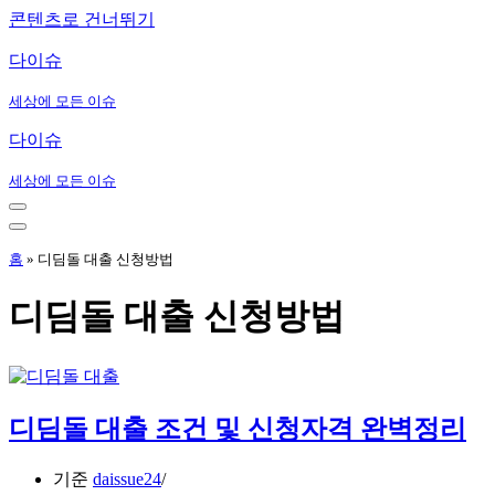
콘텐츠로 건너뛰기
다이슈
세상에 모든 이슈
다이슈
세상에 모든 이슈
내
비
내
게
비
홈
»
디딤돌 대출 신청방법
이
게
션
이
디딤돌 대출 신청방법
메
션
뉴
메
뉴
디딤돌 대출 조건 및 신청자격 완벽정리
기준
daissue24