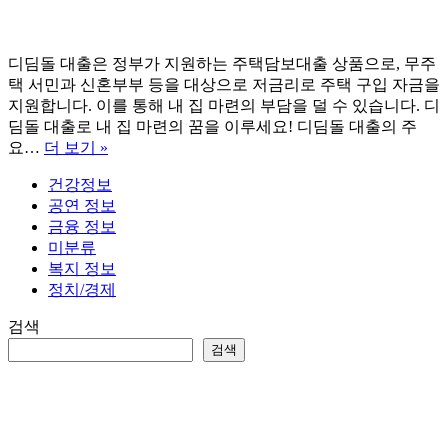
디딤돌 대출은 정부가 지원하는 주택담보대출 상품으로, 무주
택 서민과 신혼부부 등을 대상으로 저금리로 주택 구입 자금을
지원합니다. 이를 통해 내 집 마련의 부담을 덜 수 있습니다. 디
딤돌 대출로 내 집 마련의 꿈을 이루세요! 디딤돌 대출의 주
디
요…
더 보기 »
딤
건강정보
돌
공연 정보
대
금융 정보
출
미분류
조
복지 정보
건
정치/경제
및
신
검색
청
검색
자
격
완
벽
정