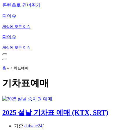
콘텐츠로 건너뛰기
다이슈
세상에 모든 이슈
다이슈
세상에 모든 이슈
내
비
내
게
비
홈
»
기차표예매
이
게
션
이
기차표예매
메
션
뉴
메
뉴
2025 설날 기차표 예매 (KTX, SRT)
기준
daissue24