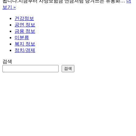
됩니다.지금부터 사망보험금 연금처럼 당겨쓰는 유동화…
더
사
보기 »
망
건강정보
보
공연 정보
험
금융 정보
금
미분류
연
복지 정보
금
정치/경제
처
럼
검색
당
검색
겨
쓰
는
유
동
화
제
도