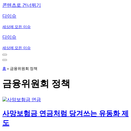
콘텐츠로 건너뛰기
다이슈
세상에 모든 이슈
다이슈
세상에 모든 이슈
내
비
내
게
비
홈
»
금융위원회 정책
이
게
션
이
금융위원회 정책
메
션
뉴
메
뉴
사망보험금 연금처럼 당겨쓰는 유동화 제
도