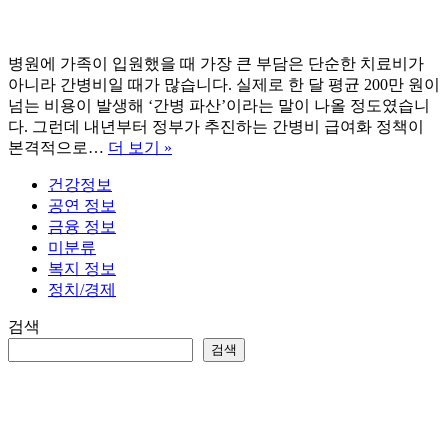
병원에 가족이 입원했을 때 가장 큰 부담은 단순한 치료비가
아니라 간병비일 때가 많습니다. 실제로 한 달 평균 200만 원이
넘는 비용이 발생해 ‘간병 파산’이라는 말이 나올 정도였습니
다. 그런데 내년부터 정부가 추진하는 간병비 급여화 정책이
간
본격적으로…
더 보기 »
병
건강정보
비
공연 정보
급
금융 정보
여
미분류
화
복지 정보
시
정치/경제
행
일
검색
및
검색
요
양
병
원
은?