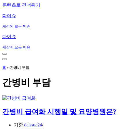
콘텐츠로 건너뛰기
다이슈
세상에 모든 이슈
다이슈
세상에 모든 이슈
내
비
내
게
비
홈
»
간병비 부담
이
게
션
이
간병비 부담
메
션
뉴
메
뉴
간병비 급여화 시행일 및 요양병원은?
기준
daissue24