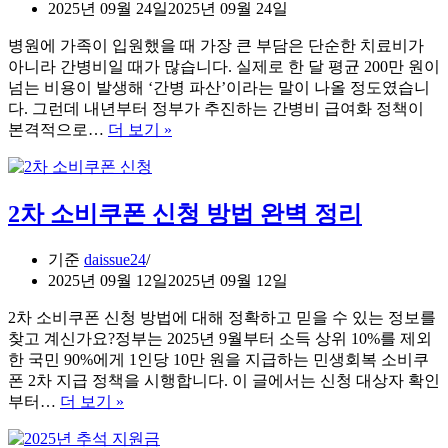
연
2025년 09월 24일
2025년 09월 24일
금
병원에 가족이 입원했을 때 가장 큰 부담은 단순한 치료비가
연
아니라 간병비일 때가 많습니다. 실제로 한 달 평균 200만 원이
계
넘는 비용이 발생해 ‘간병 파산’이라는 말이 나올 정도였습니
감
다. 그런데 내년부터 정부가 추진하는 간병비 급여화 정책이
액
간
본격적으로…
더 보기 »
제
병
도,
비
왜
급
내
2차 소비쿠폰 신청 방법 완벽 정리
여
연
화
금
시
이
기준
daissue24
행
깎
2025년 09월 12일
2025년 09월 12일
일
일
2차 소비쿠폰 신청 방법에 대해 정확하고 믿을 수 있는 정보를
및
까?
찾고 계신가요?정부는 2025년 9월부터 소득 상위 10%를 제외
요
한 국민 90%에게 1인당 10만 원을 지급하는 민생회복 소비쿠
양
폰 2차 지급 정책을 시행합니다. 이 글에서는 신청 대상자 확인
병
2
부터…
더 보기 »
원
차
은?
소