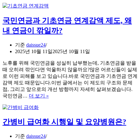
방
비
지
국민연금과 기초연금 연계감액 제도, 왜
원
금
내 연금이 깎일까?
신
청
기준
daissue24
방
2025년 10월 11일
2025년 10월 11일
법
및
노후를 위해 국민연금을 성실히 납부했는데, 기초연금을 받을
신
때 오히려 깎인다면 억울하지 않을까요?많은 어르신들이 실제
청
로 이런 피해를 보고 있습니다.바로 국민연금과 기초연금 연계
대
감액 제도 때문입니다.이번 글에서는 이 제도의 구조와 문제
상
점, 그리고 앞으로의 개선 방향까지 자세히 살펴보겠습니다.
완
국
국민연금…
더 보기 »
벽
민
정
연
리
금
간병비 급여화 시행일 및 요양병원은?
과
기
초
기준
daissue24