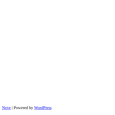
급
시
기
와
확
인
방
법
정
리
Neve
| Powered by
WordPress