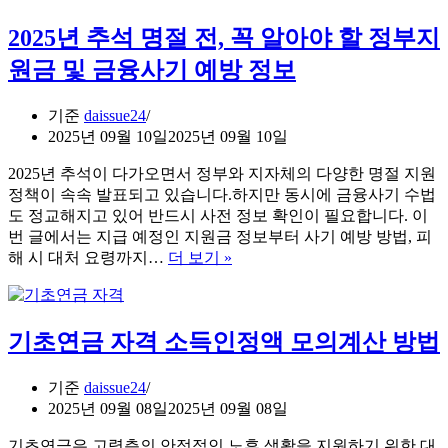
비
2025년 추석 명절 전, 꼭 알아야 할 정부지
쿠
폰
원금 및 금융사기 예방 정보
신
청
기준
daissue24
방
2025년 09월 10일
2025년 09월 10일
법
완
2025년 추석이 다가오면서 정부와 지자체의 다양한 명절 지원
벽
정책이 속속 발표되고 있습니다.하지만 동시에 금융사기 수법
정
도 정교해지고 있어 반드시 사전 정보 확인이 필요합니다. 이
리
번 글에서는 지급 예정인 지원금 정보부터 사기 예방 방법, 피
2025
해 시 대처 요령까지…
더 보기 »
년
추
석
기초연금 자격 소득인정액 모의계산 방법
명
절
전,
기준
daissue24
꼭
2025년 09월 08일
2025년 09월 08일
알
아
기초연금은 고령층의 안정적인 노후 생활을 지원하기 위한 대