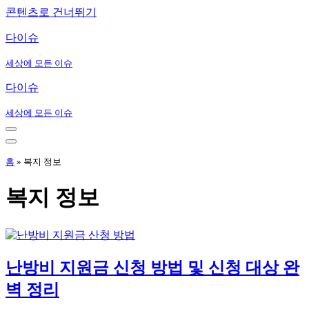
콘텐츠로 건너뛰기
다이슈
세상에 모든 이슈
다이슈
세상에 모든 이슈
내
비
내
게
비
홈
»
복지 정보
이
게
션
이
복지 정보
메
션
뉴
메
뉴
난방비 지원금 신청 방법 및 신청 대상 완
벽 정리