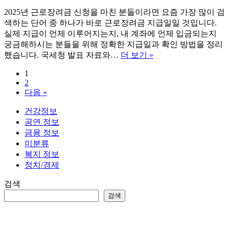
2025년 근로장려금 신청을 마친 분들이라면 요즘 가장 많이 검
색하는 단어 중 하나가 바로 근로장려금 지급일일 것입니다.
실제 지급이 언제 이루어지는지, 내 계좌에 언제 입금되는지
궁금해하시는 분들을 위해 정확한 지급일과 확인 방법을 정리
2025
했습니다. 국세청 발표 자료와…
더 보기 »
년
1
근
2
로
다음 »
장
려
건강정보
금
공연 정보
지
금융 정보
급
미분류
일,
복지 정보
얼
정치/경제
마
나
검색
걸
검색
릴
까?
지