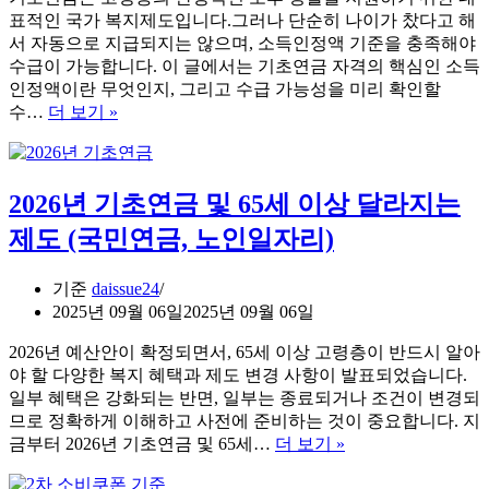
야
표적인 국가 복지제도입니다.그러나 단순히 나이가 찼다고 해
할
서 자동으로 지급되지는 않으며, 소득인정액 기준을 충족해야
정
수급이 가능합니다. 이 글에서는 기초연금 자격의 핵심인 소득
부
인정액이란 무엇인지, 그리고 수급 가능성을 미리 확인할
지
기
수…
더 보기 »
원
초
금
연
및
금
2026년 기초연금 및 65세 이상 달라지는
금
자
융
격
제도 (국민연금, 노인일자리)
사
소
기
득
기준
daissue24
예
인
2025년 09월 06일
2025년 09월 06일
방
정
정
액
2026년 예산안이 확정되면서, 65세 이상 고령층이 반드시 알아
보
모
야 할 다양한 복지 혜택과 제도 변경 사항이 발표되었습니다.
의
일부 혜택은 강화되는 반면, 일부는 종료되거나 조건이 변경되
계
므로 정확하게 이해하고 사전에 준비하는 것이 중요합니다. 지
산
2026
금부터 2026년 기초연금 및 65세…
더 보기 »
방
년
법
기