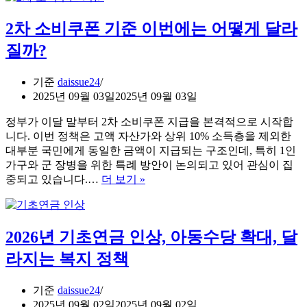
초
2차 소비쿠폰 기준 이번에는 어떻게 달라
연
금
질까?
및
65
세
기준
daissue24
이
2025년 09월 03일
2025년 09월 03일
상
정부가 이달 말부터 2차 소비쿠폰 지급을 본격적으로 시작합
달
니다. 이번 정책은 고액 자산가와 상위 10% 소득층을 제외한
라
대부분 국민에게 동일한 금액이 지급되는 구조인데, 특히 1인
지
가구와 군 장병을 위한 특례 방안이 논의되고 있어 관심이 집
는
2
중되고 있습니다.…
더 보기 »
제
차
도
소
(국
비
민
2026년 기초연금 인상, 아동수당 확대, 달
쿠
연
폰
금,
라지는 복지 정책
기
노
준
인
기준
daissue24
이
일
2025년 09월 02일
2025년 09월 02일
번