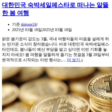
드
대한민국 숙박세일페스타로 떠나는 알뜰
에
어
한 봄 여행
7
세
기준
daissue24
대
2025년 03월 18일
2025년 03월 18일
11·13
인
밝은 봄기운이 감도는 3월, 국내 여행자들의 마음을 설레게 하
치
는 반가운 소식이 찾아왔습니다. 바로 대한민국 숙박세일페스
사
타인데요. 봄나들이 예산 부담을 덜고 싶다면 이번 기회를 놓
전
치지 마세요! 봄 여행을 알뜰하게 즐기는 첫걸음 3월 28일부터
예
대
본격적으로 시작되는 이번 행사는,…
더 보기 »
약
한
민
국
숙
박
세
일
페
스