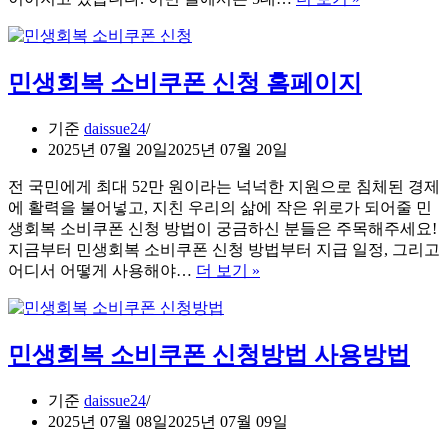
응
대
방
반
법
칙
민생회복 소비쿠폰 신청 홈페이지
운
전
집
기준
daissue24
중
2025년 07월 20일
2025년 07월 20일
단
속
전 국민에게 최대 52만 원이라는 넉넉한 지원으로 침체된 경제
본
에 활력을 불어넣고, 지친 우리의 삶에 작은 위로가 되어줄 민
격
생회복 소비쿠폰 신청 방법이 궁금하신 분들은 주목해주세요!
시
지금부터 민생회복 소비쿠폰 신청 방법부터 지급 일정, 그리고
작,
민
어디서 어떻게 사용해야…
더 보기 »
최
생
대
회
벌
복
민생회복 소비쿠폰 신청방법 사용방법
점
소
30
비
점
쿠
기준
daissue24
폰
2025년 07월 08일
2025년 07월 09일
신