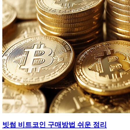
타
로
떠
나
는
알
뜰
한
봄
여
행
빗썸 비트코인 구매방법 쉬운 정리