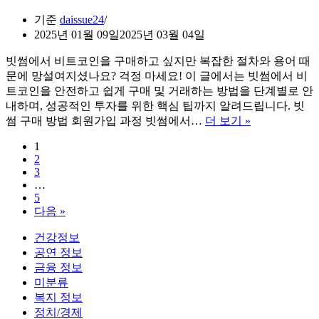
기준
daissue24
2025년 01월 09일
2025년 03월 04일
빗썸에서 비트코인을 구매하고 싶지만 복잡한 절차와 용어 때
문에 망설여지셨나요? 걱정 마세요! 이 글에서는 빗썸에서 비
트코인을 안전하고 쉽게 구매 및 거래하는 방법을 단계별로 안
내하며, 성공적인 투자를 위한 핵심 팁까지 알려드립니다. 빗
빗
썸 구매 방법 회원가입 과정 빗썸에서…
더 보기 »
썸
1
비
2
트
3
코
…
인
5
구
다음 »
매
건강정보
방
공연 정보
법
금융 정보
쉬
미분류
운
복지 정보
정
정치/경제
리