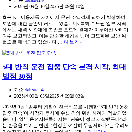
기준
daissue24
법
2025년 09월 10일
2025년 09월 10일
및
혜
최근 KT 이용자들 사이에서 무단 소액결제 피해가 발생하며
택
보안에 대한 불안이 커지고 있습니다. 특히 수도권 일부 지역
완
에서는 새벽 시간대에 본인도 모르게 결제가 이루어진 사례가
벽
다수 보고되었고, 이는 단순한 해킹을 넘어 고도화된 보안 위
정
KT
협으로 해석되고 있습니다.…
더 보기 »
리
소
액
결
5대 반칙 운전 집중 단속 본격 시작, 최대
제
차
벌점 30점
단
방
기준
daissue24
법
2025년 09월 03일
2025년 09월 03일
및
보
2025년 9월 1일부터 경찰이 전국적으로 시행한 ‘5대 반칙 운전
안
집중 단속’이 시작과 동시에 수십 건의 위반 사례가 적발되었
사
습니다. 일부 운전자분들께서는 “단속이 정말 시작됐구나”라
고
는 반응을 보이는 반면, “현장은 여전히 무질서하다”는 우려도
대
5
이어지고 있습니다. 이번 글에서는 5대…
더 보기 »