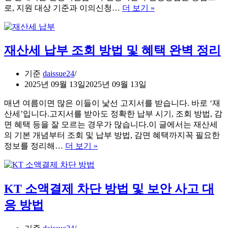
방
민
로, 지원 대상 기준과 이의신청…
더 보기 »
법
생
총
지
정
원
리
재산세 납부 조회 방법 및 혜택 완벽 정리
금
2
차
기준
daissue24
신
2025년 09월 13일
2025년 09월 13일
청
방
매년 여름이면 많은 이들이 낯선 고지서를 받습니다. 바로 ‘재
법,
산세’입니다.고지서를 받아도 정확한 납부 시기, 조회 방법, 감
신
면 혜택 등을 잘 모르는 경우가 많습니다.이 글에서는 재산세
청
의 기본 개념부터 조회 및 납부 방법, 감면 혜택까지꼭 필요한
기
재
정보를 정리해…
더 보기 »
간
산
완
세
벽
납
KT 소액결제 차단 방법 및 보안 사고 대
정
부
리
조
응 방법
회
방