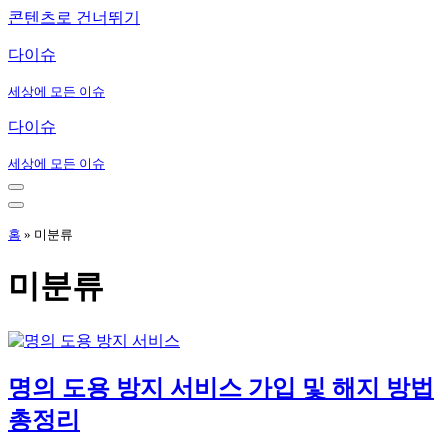
콘텐츠로 건너뛰기
다이슈
세상에 모든 이슈
다이슈
세상에 모든 이슈
내
비
내
게
비
홈
»
미분류
이
게
션
이
미분류
메
션
뉴
메
뉴
명의 도용 방지 서비스 가입 및 해지 방법
총정리