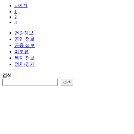
부
« 이전
지
1
원
2
저
3
금
리
건강정보
대
공연 정보
환
금융 정보
대
미분류
출
복지 정보
종
정치/경제
류
검색
및
저
검색
금
리
로
갈
아
타
는
방