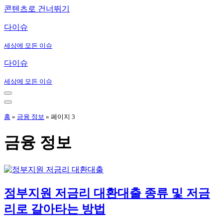
콘텐츠로 건너뛰기
다이슈
세상에 모든 이슈
다이슈
세상에 모든 이슈
내
비
내
게
비
홈
»
금융 정보
»
페이지 3
이
게
션
이
금융 정보
메
션
뉴
메
뉴
정부지원 저금리 대환대출 종류 및 저금
리로 갈아타는 방법