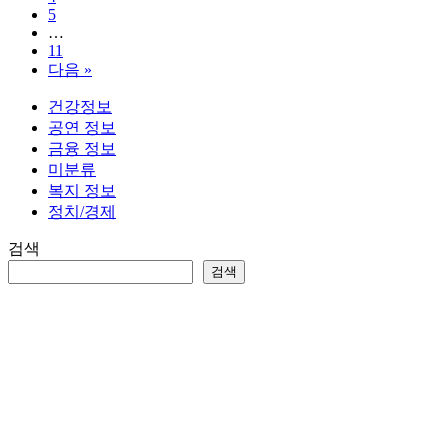
지
확
5
급
인
…
기
11
하
다음 »
준
세
대
요
건강정보
상
공연 정보
자,
금융 정보
소
미분류
득
복지 정보
조
정치/경제
건,
신
검색
청
검색
방
법