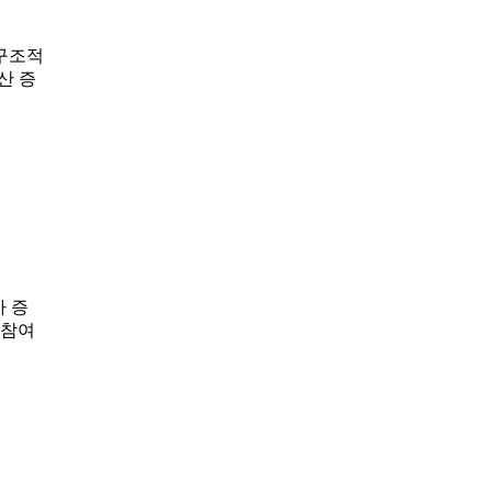
 구조적
산 증
가 증
 참여