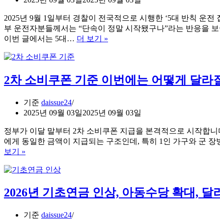
2025년 9월 1일부터 경찰이 전국적으로 시행한 ‘5대 반칙 운
부 운전자분들께서는 “단속이 정말 시작됐구나”라는 반응을 보
5
이번 글에서는 5대…
더 보기 »
대
반
칙
2차 소비쿠폰 기준 이번에는 어떻게 달라
운
전
집
기준
daissue24
중
2025년 09월 03일
2025년 09월 03일
단
속
정부가 이달 말부터 2차 소비쿠폰 지급을 본격적으로 시작합니다
본
에게 동일한 금액이 지급되는 구조인데, 특히 1인 가구와 군 
격
2
보기 »
차
시
소
작,
비
최
2026년 기초연금 인상, 아동수당 확대, 
쿠
대
폰
벌
기
점
기준
daissue24