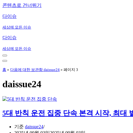
콘텐츠로 건너뛰기
다이슈
세상에 모든 이슈
다이슈
세상에 모든 이슈
내
비
내
게
비
홈
»
다음에 대한 보관함 daissue24
»
페이지 3
이
게
션
이
daissue24
메
션
뉴
메
뉴
5대 반칙 운전 집중 단속 본격 시작, 최대 
기준
daissue24
2025년 09월 03일
2025년 09월 03일