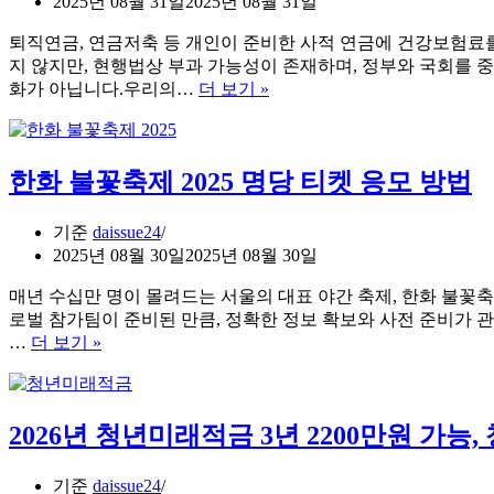
2025년 08월 31일
2025년 08월 31일
급
일,
퇴직연금, 연금저축 등 개인이 준비한 사적 연금에 건강보험료
얼
지 않지만, 현행법상 부과 가능성이 존재하며, 정부와 국회를 
마
사
화가 아닙니다.우리의…
더 보기 »
나
적
걸
연
릴
금
한화 불꽃축제 2025 명당 티켓 응모 방법
까?
에
지
도
급
건
기준
daissue24
시
강
2025년 08월 30일
2025년 08월 30일
기
보
와
매년 수십만 명이 몰려드는 서울의 대표 야간 축제, 한화 불꽃축
험
확
로벌 참가팀이 준비된 만큼, 정확한 정보 확보와 사전 준비가 관
료
인
한
…
더 보기 »
를?
방
화
당
법
불
신
정
꽃
의
2026년 청년미래적금 3년 2200만원 가능
리
축
노
제
후
2025
자
기준
daissue24