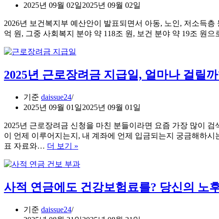
준
30
2025년 09월 02일
2025년 09월 02일
점
이
번
2026년 보건복지부 예산안이 발표되면서 아동, 노인, 저소득층 등
에
억 원, 그중 사회복지 분야 약 118조 원, 보건 분야 약 19조 
는
어
떻
2025년 근로장려금 지급일, 얼마나 걸릴까
게
달
라
기준
daissue24
질
2025년 09월 01일
2025년 09월 01일
까?
2025년 근로장려금 신청을 마친 분들이라면 요즘 가장 많이 
이 언제 이루어지는지, 내 계좌에 언제 입금되는지 궁금해하시
2025
표 자료와…
더 보기 »
년
근
로
사적 연금에도 건강보험료를? 당신의 노후
장
려
금
기준
daissue24
지