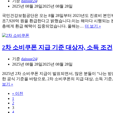
기준
daissue24
약
카
2025년 08월 28일
2025년 08월 28일
계
드
좌
국민건강보험공단은 오는 8월 28일부터 2023년도 진료비 본인
소
단
조7,920억 원을 환급한다고 밝혔습니다.이는 해마다 시행되는
비
점
131
층에게 환급 혜택이 집중되었습니다. 올해는…
더 보기 »
늘
보
만
리
완
원
면
건
최
2차 소비쿠폰 지급 기준 대상자, 소득 조건
강
대
보
30
험
만
기준
daissue24
환
원
2025년 08월 28일
2025년 08월 28일
급
환
시
급
2025년 2차 소비쿠폰 지급이 발표되면서, 많은 분들이 “나는
작,
받
한 공식 기준을 바탕으로, 2차 소비쿠폰의 지급 대상, 소득 기
조
2
는
보기 »
차
건
방
« 이전
소
이
법
1
비
되
2
쿠
는
3
폰
지
4