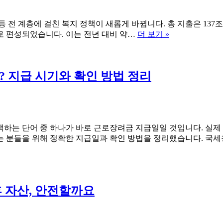
 전 계층에 걸친 복지 정책이 새롭게 바뀝니다. 총 지출은 137조6
2026
원으로 편성되었습니다. 이는 전년 대비 약…
더 보기 »
년
기
초
? 지급 시기와 확인 방법 정리
연
금
인
상,
아
동
검색하는 단어 중 하나가 바로 근로장려금 지급일일 것입니다. 실제
수
는 분들을 위해 정확한 지급일과 확인 방법을 정리했습니다. 국세
당
확
대,
달
 자산, 안전할까요
라
지
는
복