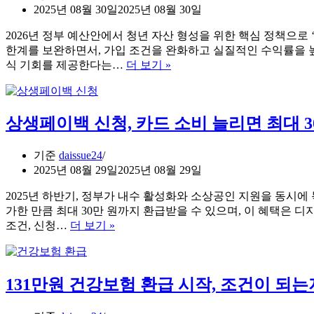
명
산,
2025년 08월 30일
2025년 08월 30일
당
안
티
2026년 정부 예산안에서 청년 자산 형성을 위한 핵심 정책으로
전
켓
한계를 보완하면서, 가입 조건을 완화하고 실질적인 수익률을 높인
할
응
2026
식 기회를 제공한다는…
더 보기 »
까
년
모
요
청
방
년
법
상생페이백 신청, 카드 소비 늘리면 최대 
미
래
적
기준
daissue24
금
2025년 08월 29일
2025년 08월 29일
3
년
2025년 하반기, 정부가 내수 활성화와 소상공인 지원을 동시에
2200
가한 만큼 최대 30만 원까지 환급받을 수 있으며, 이 혜택은
만
상
조건, 신청…
더 보기 »
원
생
가
페
능,
이
청
131만원 건강보험 환급 시작, 조건이 되
백
년
신
도
청,