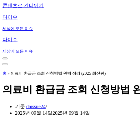
콘텐츠로 건너뛰기
다이슈
세상에 모든 이슈
다이슈
세상에 모든 이슈
내
비
내
게
비
홈
»
의료비 환급금 조회 신청방법 완벽 정리 (2025 최신판)
이
게
션
이
의료비 환급금 조회 신청방법 완벽
메
션
뉴
메
뉴
기준
daissue24
2025년 09월 14일
2025년 09월 14일