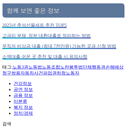
함께 보면 좋은 정보
2025년 추석선물세트 추천 TOP5
고금리 부채, 정부 대환대출로 정리하는 방법
무직자 비상금 대출 (최대 7천만원) 가능한 곳과 신청 방법
소액대출 쉬운 곳 추천 및 대출 시 유의사항
태그:
노동3권
노동법
노동조합
노란봉투법
단체행동권
손해배상
청구
쌍용자동차사건
파업권
하청노동자
건강정보
공연 정보
금융 정보
미분류
복지 정보
정치/경제
검색