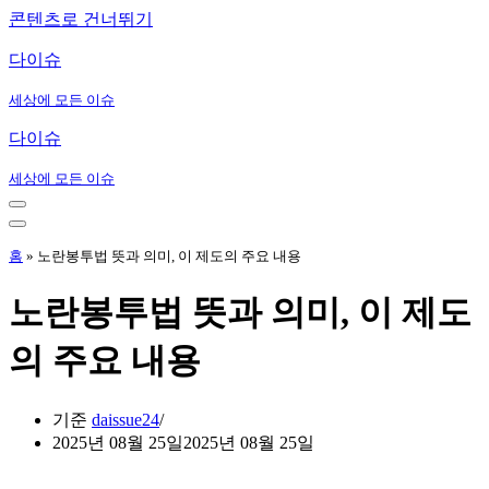
콘텐츠로 건너뛰기
다이슈
세상에 모든 이슈
다이슈
세상에 모든 이슈
내
비
내
게
비
홈
»
노란봉투법 뜻과 의미, 이 제도의 주요 내용
이
게
션
이
노란봉투법 뜻과 의미, 이 제도
메
션
뉴
메
의 주요 내용
뉴
기준
daissue24
2025년 08월 25일
2025년 08월 25일