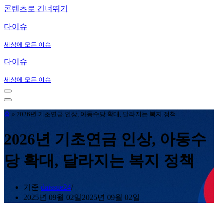
콘텐츠로 건너뛰기
다이슈
세상에 모든 이슈
다이슈
세상에 모든 이슈
내
비
내
게
비
홈
»
2026년 기초연금 인상, 아동수당 확대, 달라지는 복지 정책
이
게
션
이
2026년 기초연금 인상, 아동수
메
션
뉴
메
당 확대, 달라지는 복지 정책
뉴
기준
daissue24
2025년 09월 02일
2025년 09월 02일